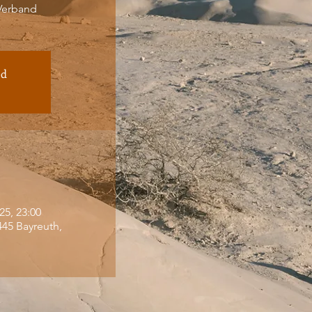
Verband
ed
25, 23:00
445 Bayreuth,