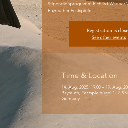
Stipendienprogramm Richard-Wagner-
Bayreuther Festspiele
Registration is clos
See other events
Time & Location
14. Aug. 2025, 19:00 – 19. Aug. 20
Bayreuth, Festspielhügel 1- 2, 95
Germany