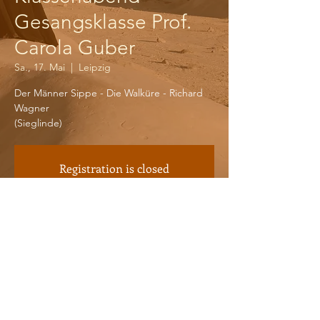
Gesangsklasse Prof.
Carola Guber
Sa., 17. Mai
  |  
Leipzig
Der Männer Sippe - Die Walküre - Richard
Wagner
(Sieglinde)
Registration is closed
See other events
Time & Location
17. Mai 2025, 19:30 – 21:20
Leipzig, Grassistraße 8, 04107 Leipzig,
Germany