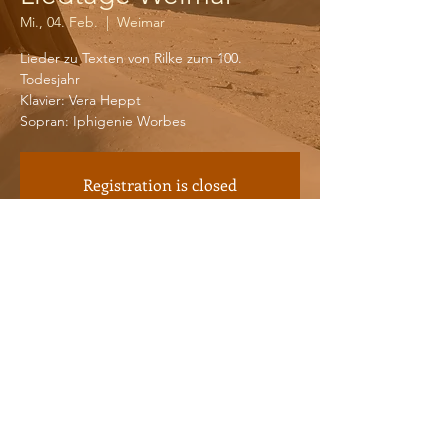
Mi., 04. Feb.
  |  
Weimar
Lieder zu Texten von Rilke zum 100.
Todesjahr
Klavier: Vera Heppt
Sopran: Iphigenie Worbes
Registration is closed
See other events
Time & Location
04. Feb. 2026, 19:30 – 21:00
Weimar, Am Palais, 99423 Weimar, Germany
© 2025 by Iphigenie Worbes.
Impressum