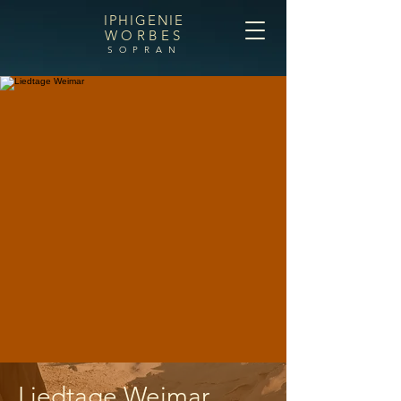
IPHIGENIE
WORBES
SOPRAN
Liedtage Weimar